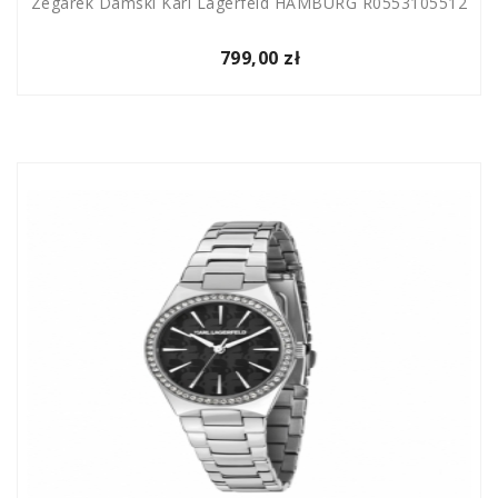
Zegarek Damski Karl Lagerfeld HAMBURG R0553105512
799,00 zł