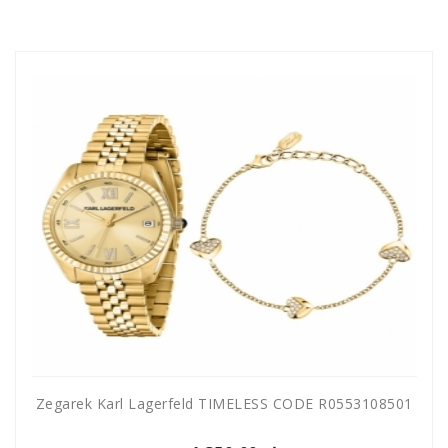
Zegarek Karl Lagerfeld TIMELESS CODE R0553108501