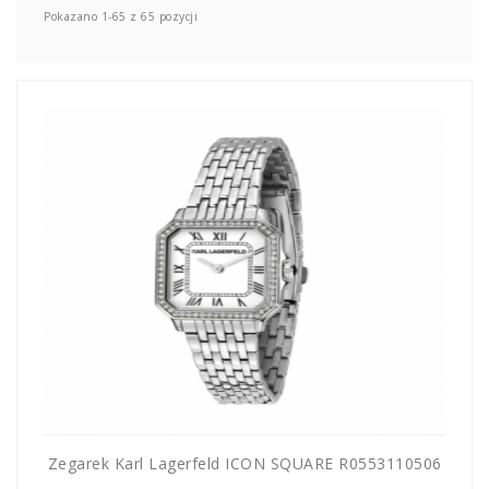
Pokazano 1-65 z 65 pozycji
UM
SPO
ONL
Z
E-
serwis
Zegarek Karl Lagerfeld ICON SQUARE R0553110506