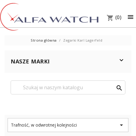
×

(0)
shopping_cart
Strona główna
Zegarki Karl Lagerfeld

NASZE MARKI
search
UM
PREZ
W S

Trafność, w odwrotnej kolejności
Telef