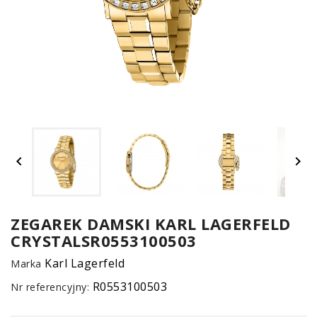
UM


SPO
ONL
Z
ZEGAREK DAMSKI KARL LAGERFELD
CRYSTALSR0553100503
E-
serwis
Karl Lagerfeld
Marka
R0553100503
Nr referencyjny: