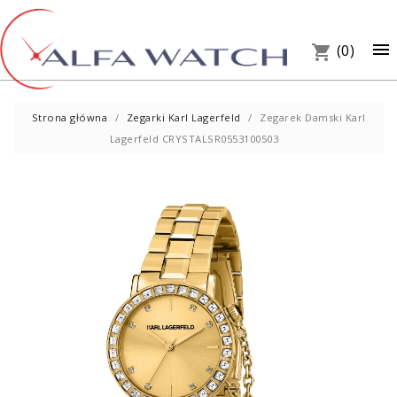
×

(0)
shopping_cart
Strona główna
Zegarki Karl Lagerfeld
Zegarek Damski Karl
Lagerfeld CRYSTALSR0553100503
UM
PREZ
W S
Telef