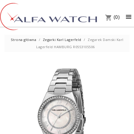
×

(0)
shopping_cart
Strona główna
Zegarki Karl Lagerfeld
Zegarek Damski Karl
Lagerfeld HAMBURG R0553105506
UM
PREZ
W S
Telef