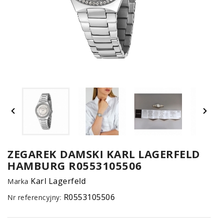
UM


SPO
ONL
Z
ZEGAREK DAMSKI KARL LAGERFELD
HAMBURG R0553105506
E-
serwis
Karl Lagerfeld
Marka
R0553105506
Nr referencyjny: