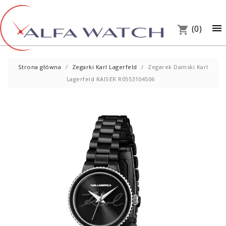
×

(0)
shopping_cart
Strona główna
Zegarki Karl Lagerfeld
Zegarek Damski Karl
Lagerfeld KAISER R0553104506
UM
PREZ
W S
Telef