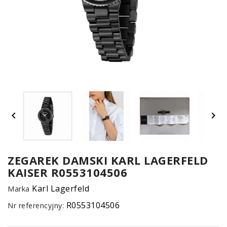
UM


SPO
ONL
Z
ZEGAREK DAMSKI KARL LAGERFELD
KAISER R0553104506
E-
serwis
Karl Lagerfeld
Marka
R0553104506
Nr referencyjny: