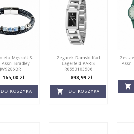
oleta MęskaU.S.
Zegarek Damski Karl
Zestaw
 Assn. Bradley
Lagerfeld PARIS
Assn.
JW9286BR
R0553103506
165,00 zł
898,99 zł


DO KOSZYKA
DO KOSZYKA