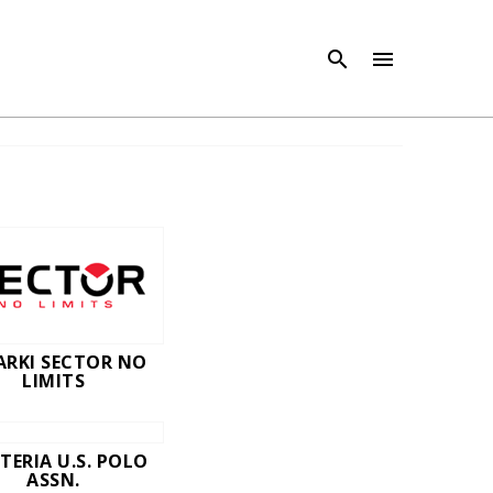
×
×



ARKI SECTOR NO
LIMITS
TERIA U.S. POLO
ASSN.