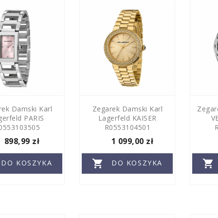
rek Damski Karl
Zegarek Damski Karl
Zegar
gerfeld PARIS
Lagerfeld KAISER
V
0553103505
R0553104501
898,99 zł
1 099,00 zł


DO KOSZYKA
DO KOSZYKA