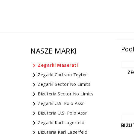
Pod
NASZE MARKI
chevron_right
Zegarki Maserati
ZE
chevron_right
Zegarki Carl von Zeyten
chevron_right
Zegarki Sector No Limits
chevron_right
Biżuteria Sector No Limits
chevron_right
Zegarki U.S. Polo Assn.
chevron_right
Biżuteria U.S. Polo Assn.
chevron_right
Zegarki Karl Lagerfeld
BIŻU
chevron_right
Biżuteria Karl Lagerfeld