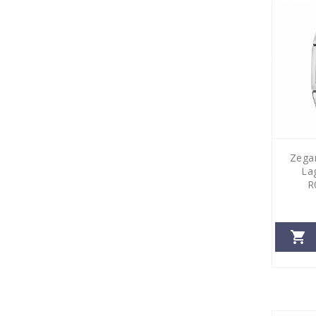
Zega
La
R
