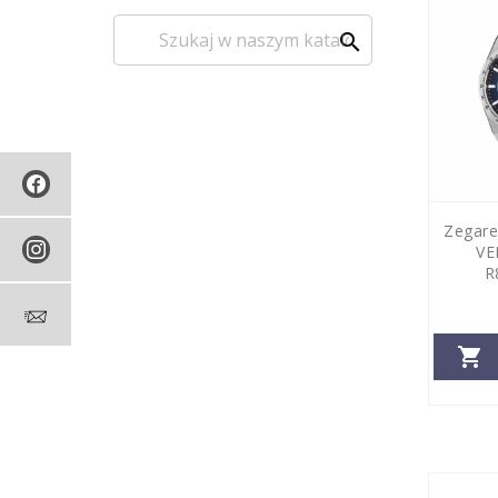
search
Zegare
VE
R
