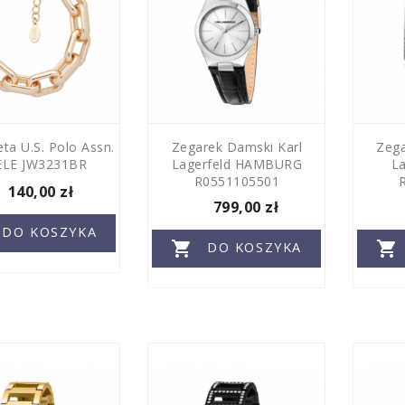
ta U.S. Polo Assn.
Zegarek Damski Karl
Zega
LE JW3231BR
Lagerfeld HAMBURG
La
R0551105501
140,00 zł
799,00 zł
DO KOSZYKA


DO KOSZYKA