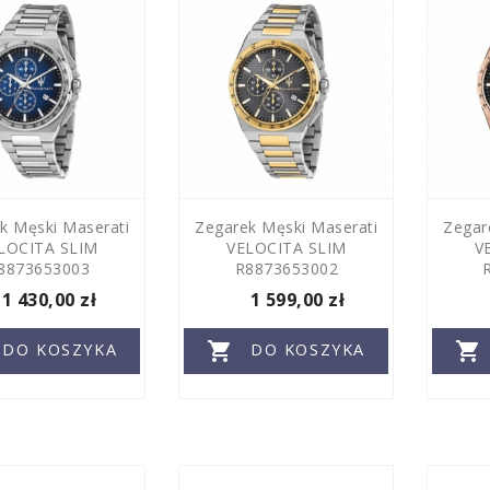
k Męski Maserati
Zegarek Męski Maserati
Zegar
LOCITA SLIM
VELOCITA SLIM
V
8873653003
R8873653002
1 430,00 zł
1 599,00 zł


DO KOSZYKA
DO KOSZYKA