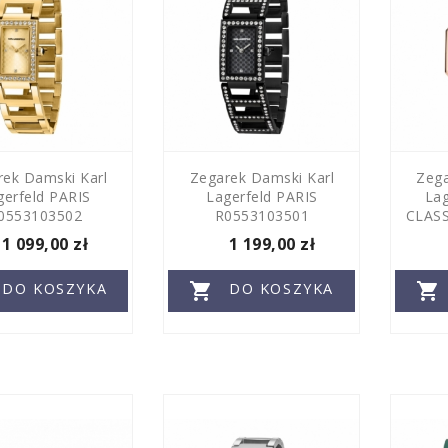
rek Damski Karl
Zegarek Damski Karl
Zega
gerfeld PARIS
Lagerfeld PARIS
La
0553103502
R0553103501
CLASS
1 099,00 zł
1 199,00 zł


DO KOSZYKA
DO KOSZYKA