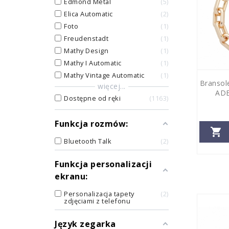
Edmond Metal
5
Elica Automatic
2
Foto
1
Freudenstadt
1
Mathy Design
1
Mathy I Automatic
1
Mathy Vintage Automatic
1
Bransole
więcej...
ADE
Dostępne od ręki
1163
Funkcja rozmów:

Bluetooth Talk
2
Funkcja personalizacji
ekranu:
Personalizacja tapety
2
zdjęciami z telefonu
Język zegarka