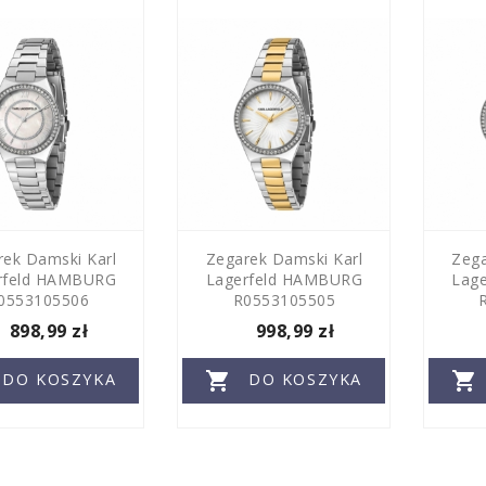
rek Damski Karl
Zegarek Damski Karl
Zega
rfeld HAMBURG
Lagerfeld HAMBURG
Lag
0553105506
R0553105505
898,99 zł
998,99 zł


DO KOSZYKA
DO KOSZYKA