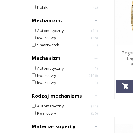
Polski
2
Mechanizm:
Automatyczny
11
Kwarcowy
38
Smartwatch
3
Zega
Mechanizm
La
R
Automatyczny
1
Kwarcowy
166
kwarcowy
1

Rodzaj mechanizmu
Automatyczny
11
Kwarcowy
36
Materiał koperty