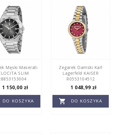
ek Męski Maserati
Zegarek Damski Karl
ELOCITA SLIM
Lagerfeld KAISER
R8853153004
R0553104512
1 150,00 zł
1 048,99 zł

DO KOSZYKA
DO KOSZYKA