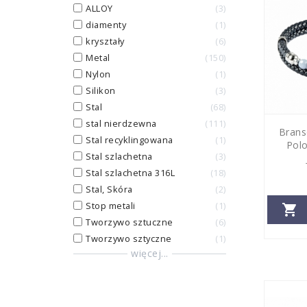
ALLOY
3
diamenty
1
kryształy
6
Metal
150
Nylon
1
Silikon
3
Stal
68
stal nierdzewna
111
Brans
Stal recyklingowana
1
Polo
Stal szlachetna
3
Stal szlachetna 316L
18
Stal, Skóra
2
Stop metali
1

Tworzywo sztuczne
6
Tworzywo sztyczne
1
więcej...