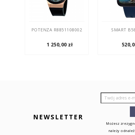
1015
POTENZA R8851108002
SMART B58
1 250,00 zł
520,0
NEWSLETTER
Możesz zrezygno
należy odnaleź