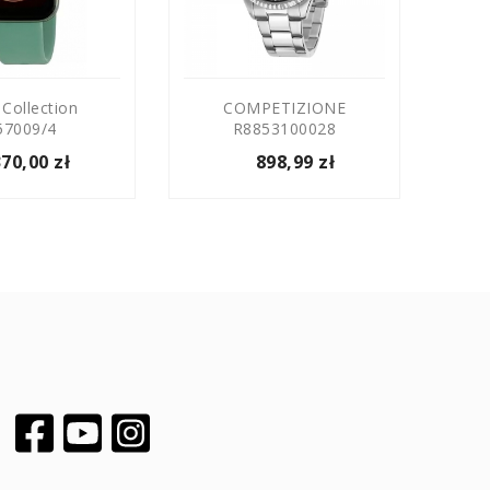
 Collection
COMPETIZIONE
S
57009/4
R8853100028
370,00 zł
898,99 zł
Facebook
YouTube
Instagram