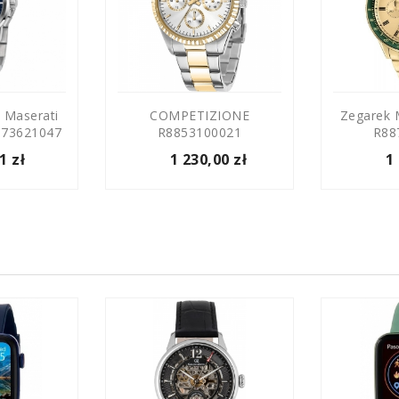
 Maserati
COMPETIZIONE
Zegarek 
73621047
R8853100021
R88
1 zł
1 230,00 zł
1