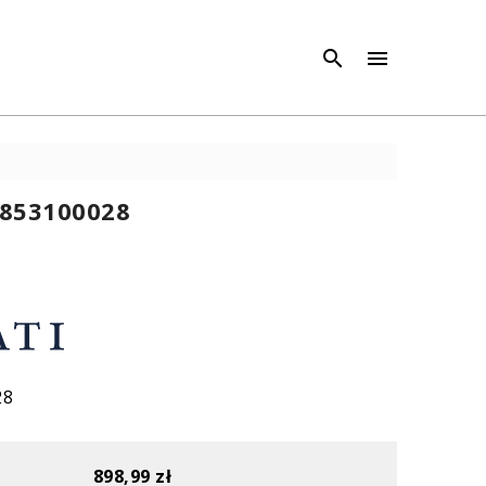
×
×



853100028
28
898,99 zł