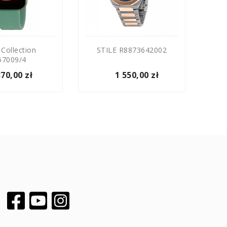
 Collection
STILE R8873642002
SUC
57009/4
370,00 zł
1 550,00 zł
Facebook
YouTube
Instagram