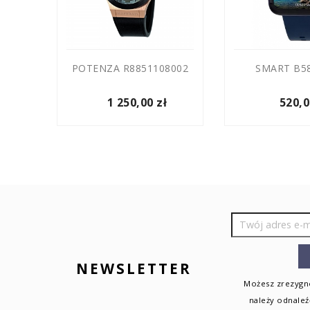
1015
POTENZA R8851108002
SMART B58
1 250,00 zł
520,0
NEWSLETTER
Możesz zrezygno
należy odnaleź