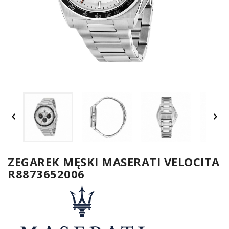
UM


SPO
ONL
Z
ZEGAREK MĘSKI MASERATI VELOCITA
R8873652006
E-
serwis