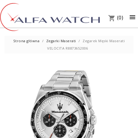
×

(0)
shopping_cart
Strona główna
Zegarki Maserati
Zegarek Męski Maserati
VELOCITA R8873652006
UM
PREZ
W S
Telef