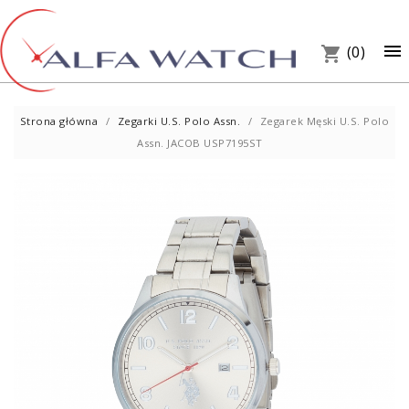
×

(0)
shopping_cart
Strona główna
Zegarki U.S. Polo Assn.
Zegarek Męski U.S. Polo
Assn. JACOB USP7195ST
UM
PREZ
W S
Telef