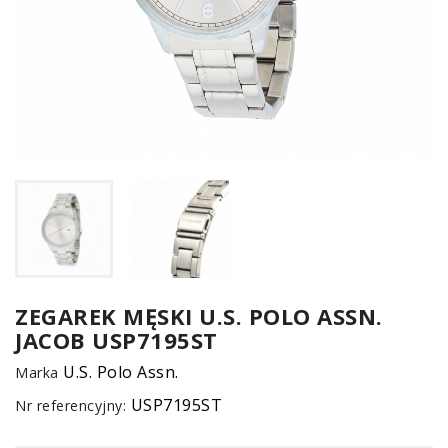
UM
SPO
ONL
Z
ZEGAREK MĘSKI U.S. POLO ASSN.
JACOB USP7195ST
E-
serwis
U.S. Polo Assn.
Marka
USP7195ST
Nr referencyjny: