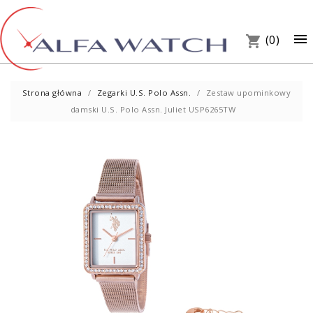
×

(0)
shopping_cart
Strona główna
Zegarki U.S. Polo Assn.
Zestaw upominkowy
damski U.S. Polo Assn. Juliet USP6265TW
UM
PREZ
W S
Telef