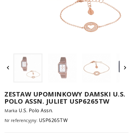
UM


SPO
ONL
Z
ZESTAW UPOMINKOWY DAMSKI U.S.
POLO ASSN. JULIET USP6265TW
E-
serwis
U.S. Polo Assn.
Marka
USP6265TW
Nr referencyjny: