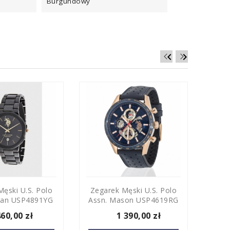
Burgundowy


ęski U.S. Polo
Zegarek Męski U.S. Polo
Zega
gan USP4891YG
Assn. Mason USP4619RG
Ass
460,00 zł
1 390,00 zł