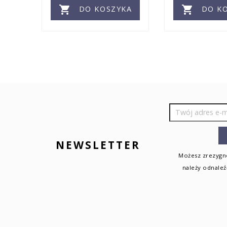


DO KOSZYKA
DO KO
KA
NEWSLETTER
Możesz zrezygno
należy odnaleź