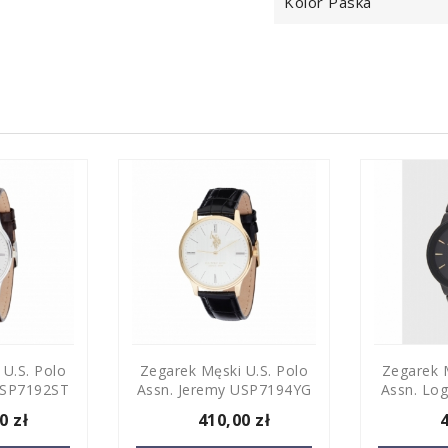
Kolor Paska
 U.S. Polo
Zegarek Męski U.S. Polo
Zegarek M
USP7192ST
Assn. Jeremy USP7194YG
Assn. Lo
0 zł
410,00 zł