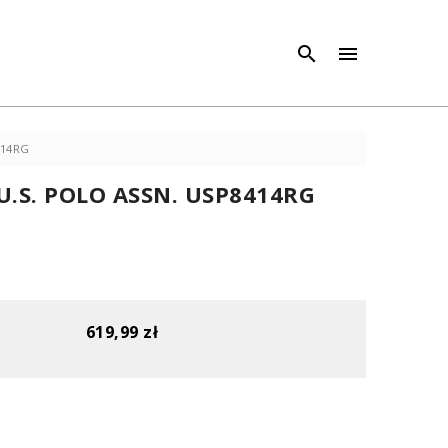
×
×



414RG
U.S. POLO ASSN. USP8414RG
619,99 zł