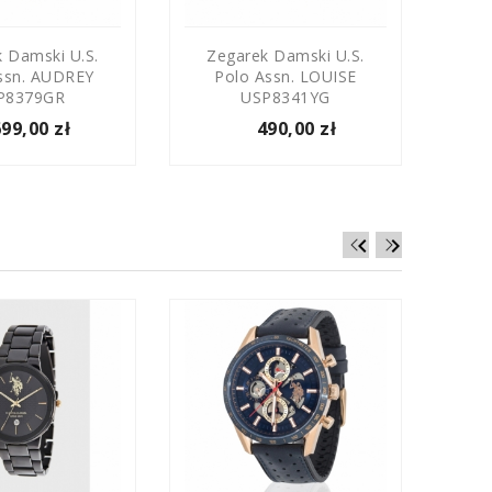
 Damski U.S.
Zegarek Damski U.S.
Ze
ssn. AUDREY
Polo Assn. LOUISE
Po
P8379GR
USP8341YG
699,00 zł
490,00 zł

