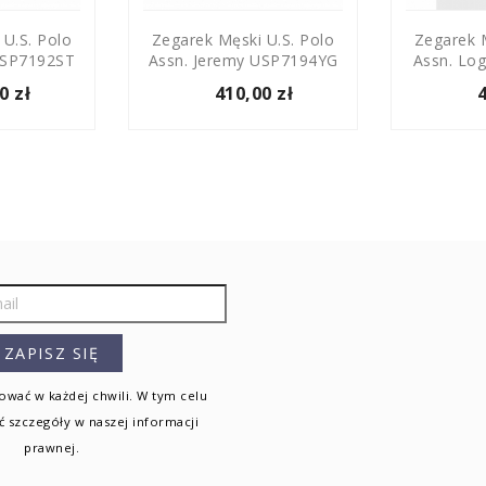
 U.S. Polo
Zegarek Męski U.S. Polo
Zegarek M
USP7192ST
Assn. Jeremy USP7194YG
Assn. Lo
0 zł
410,00 zł
wać w każdej chwili. W tym celu
ć szczegóły w naszej informacji
prawnej.