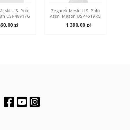
ęski U.S. Polo
Zegarek Męski U.S. Polo
Zega
gan USP4891YG
Assn. Mason USP4619RG
Ass
460,00 zł
1 390,00 zł
Facebook
YouTube
Instagram