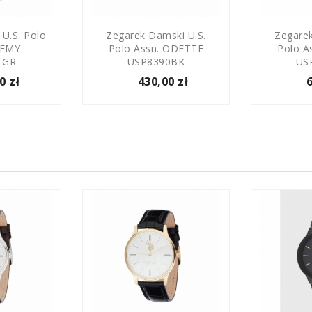
 U.S. Polo
Zegarek Damski U.S.
Zegarek
REMY
Polo Assn. ODETTE
Polo A
1GR
USP8390BK
US
0 zł
430,00 zł