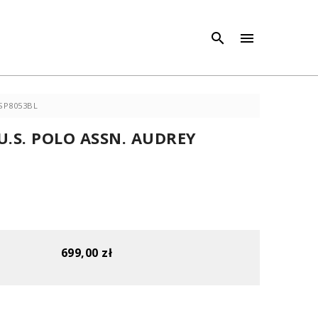
×
×



USP8053BL
U.S. POLO ASSN. AUDREY
699,00 zł