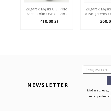
.S.
Zegarek Męski U.S. Polo
Zegarek Męski
e
Assn. Colin USP7087RG
Assn. Jeremy 
410,00 zł
360,0
NEWSLETTER
Możesz zrezygno
należy odnaleź