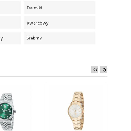
Damski
Kwarcowy
ty
Srebrny

