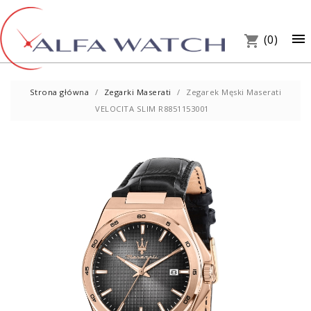
×

(0)
shopping_cart
Strona główna
Zegarki Maserati
Zegarek Męski Maserati
VELOCITA SLIM R8851153001
UM
PREZ
W S
Telef