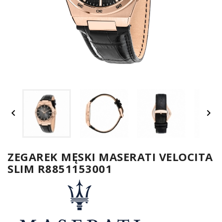
UM


SPO
ONL
Z
ZEGAREK MĘSKI MASERATI VELOCITA
SLIM R8851153001
E-
serwis