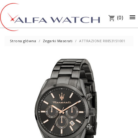
×

(0)
shopping_cart
Strona główna
Zegarki Maserati
ATTRAZIONE R8853151001
UM
PREZ
W S
Telef