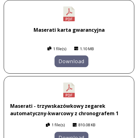
Maserati karta gwarancyjna
1 file(s)
1.10 MB
Download
Maserati - trzywskazówkowy zegarek
automatyczny-kwarcowy z chronografem 1
1 file(s)
810.08 KB
Download