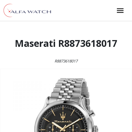
Przejdź do treści
Main Navigation
Maserati R8873618017
R8873618017