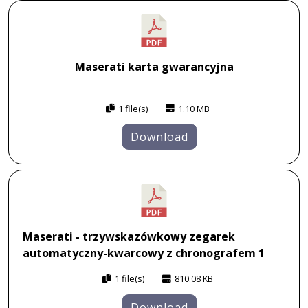
Maserati karta gwarancyjna
1 file(s)
1.10 MB
Download
Maserati - trzywskazówkowy zegarek
automatyczny-kwarcowy z chronografem 1
1 file(s)
810.08 KB
Download