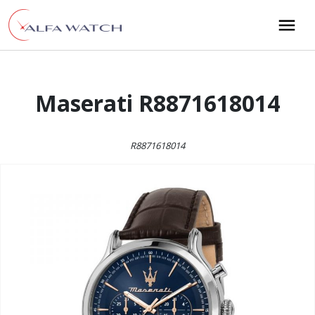
Przejdź do treści
Main Navigation
Maserati R8871618014
R8871618014