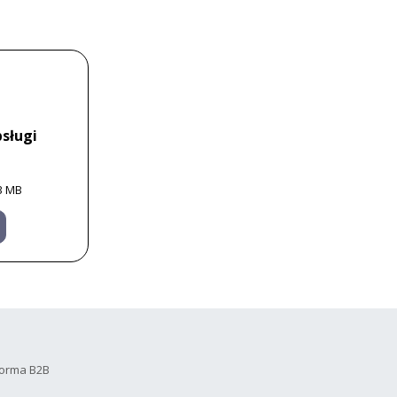
sługi
3 MB
forma B2B