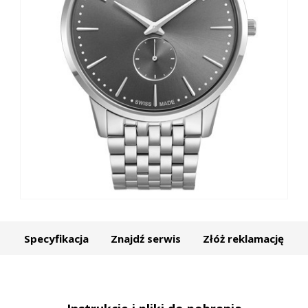
Specyfikacja
Znajdź serwis
Złóż reklamację