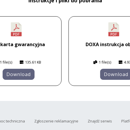
Instrukcje i pliki do pobrania
 karta gwarancyjna
DOXA instrukcja ob
1 file(s)
135.61 KB
1 file(s)
4.9
Download
Download
oc techniczna
Zgłoszenie reklamacyjne
Znajdź serwis
Plat