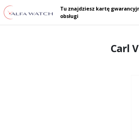
Przejdź do treści
Tu znajdziesz kartę gwarancyjn
Main Navigation
obsługi
Carl 