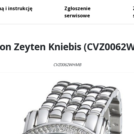
ą i instrukcję
Zgłoszenie
serwisowe
Von Zeyten Kniebis (CVZ006
CVZ0062WHMB