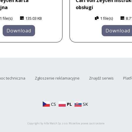
Zeyten karta
Carl von Zeyten instruk
jna
obsługi
1 file(s)
135.03 KB
1 file(s)
8.7
Download
Download
oc techniczna
Zgłoszenie reklamacyjne
Znajdź serwis
Plat
CS
PL
SK
Copyright by Alfa Watch Sp. z o.o. Wszelkie prawa zastrzeżone