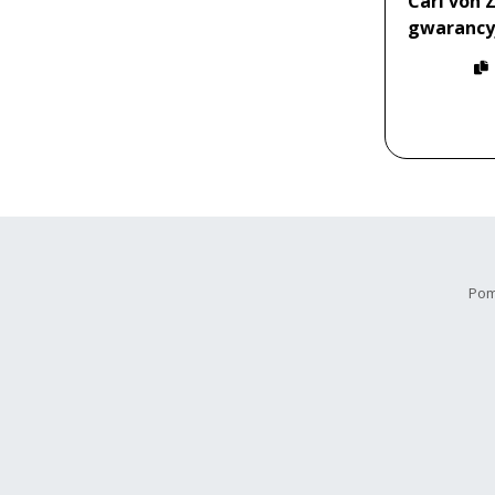
Carl von 
gwarancy
Pom