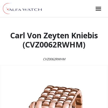
Przejdź do treści
Main Navigation
Carl Von Zeyten Kniebis
(CVZ0062RWHM)
CVZ0062RWHM