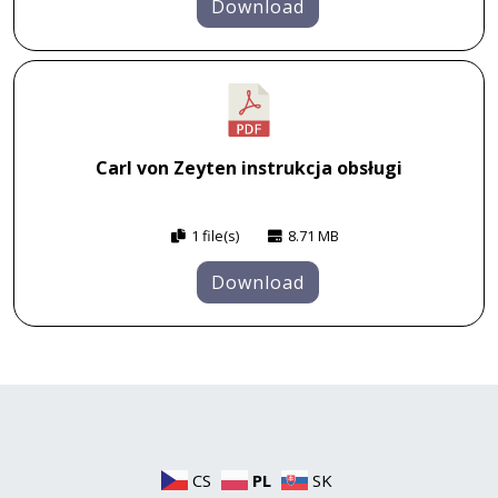
Download
Carl von Zeyten instrukcja obsługi
1 file(s)
8.71 MB
Download
CS
PL
SK