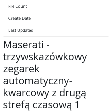
File Count
1
Create Date
6 marca 2023
Last Updated
6 marca 2023
Maserati -
trzywskazówkowy
zegarek
automatyczny-
kwarcowy z drugą
strefą czasową 1