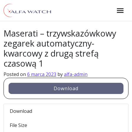
Przejdź do treści
Main Navigation
Maserati – trzywskazówkowy
zegarek automatyczny-
kwarcowy z drugą strefą
czasową 1
Posted on
6 marca 2023
by
alfa-admin
Download
Download
69
File Size
819.69 KB