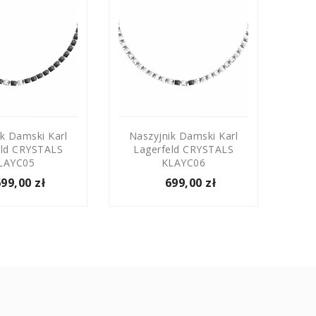
k Damski Karl
Naszyjnik Damski Karl
Nas
eld CRYSTALS
Lagerfeld CRYSTALS
La
LAYC05
KLAYC06
699,00 zł
699,00 zł