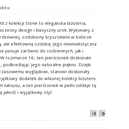
uktu
d z kolekcji Stone to elegancka biżuteria,
oczesny design i klasyczny urok. Wykonany z
ierdzewnej, ozdobiony kryształami w kolorze
ą, ale efektowną ozdobę. Jego minimalistyczna
ie pasuje zarówno do codziennych, jak i
. W rozmiarze 16, ten pierścionek doskonale
 podkreślając jego naturalne piękno. Dzięki
adczasowemu wyglądowi, stanowi doskonały
ątkowy dodatek do własnej kolekcji biżuterii.
m luksusu, a ten pierścionek w pełni oddaje tę
ą jakość i wyjątkowy styl.

