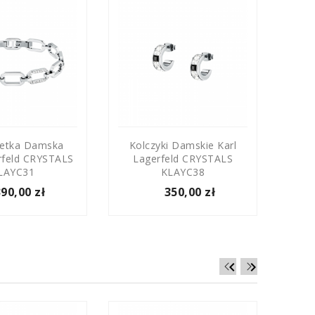
letka Damska
Kolczyki Damskie Karl
Kol
rfeld CRYSTALS
Lagerfeld CRYSTALS
La
LAYC31
KLAYC38
390,00 zł
350,00 zł

