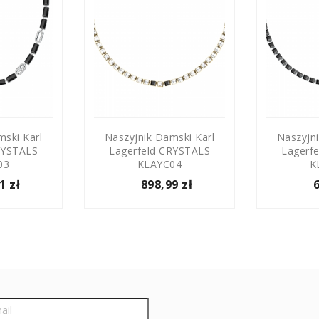
mski Karl
Naszyjnik Damski Karl
Naszyjni
RYSTALS
Lagerfeld CRYSTALS
Lagerf
03
KLAYC04
K
1 zł
898,99 zł