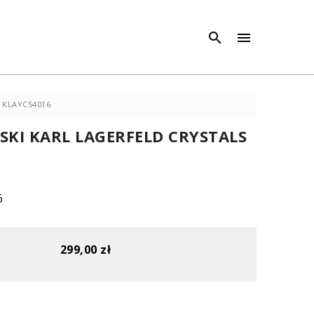
×
×



S KLAYC54016
SKI KARL LAGERFELD CRYSTALS
6
299,00 zł