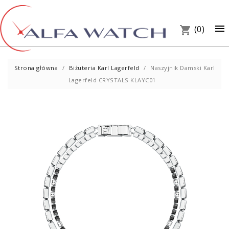
×

(0)
shopping_cart
Strona główna
Biżuteria Karl Lagerfeld
Naszyjnik Damski Karl
Lagerfeld CRYSTALS KLAYC01
UM
PREZ
W S
Telef