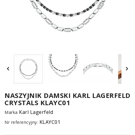
UM


SPO
ONL
Z
NASZYJNIK DAMSKI KARL LAGERFELD
CRYSTALS KLAYC01
E-
serwis
Karl Lagerfeld
Marka
KLAYC01
Nr referencyjny: