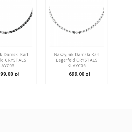
k Damski Karl
Naszyjnik Damski Karl
Nas
eld CRYSTALS
Lagerfeld CRYSTALS
La
LAYC05
KLAYC06
699,00 zł
699,00 zł