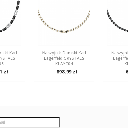
mski Karl
Naszyjnik Damski Karl
Naszyjni
RYSTALS
Lagerfeld CRYSTALS
Lagerf
03
KLAYC04
K
1 zł
898,99 zł