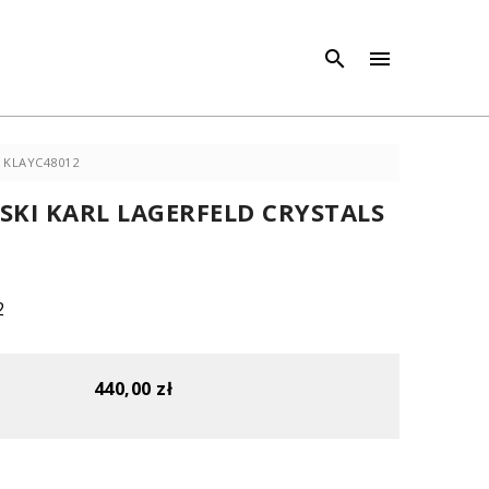
×
×



S KLAYC48012
SKI KARL LAGERFELD CRYSTALS
2
440,00 zł