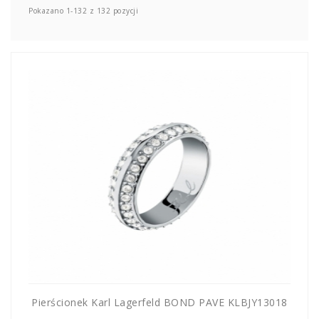
Pokazano 1-132 z 132 pozycji
UM
SPO
ONL
Z
E-
serwis
Pierścionek Karl Lagerfeld BOND PAVE KLBJY13018