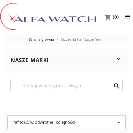
×

(0)
shopping_cart
Strona główna
Biżuteria Karl Lagerfeld

NASZE MARKI
search
UM
PREZ
W S

Trafność, w odwrotnej kolejności
Telef