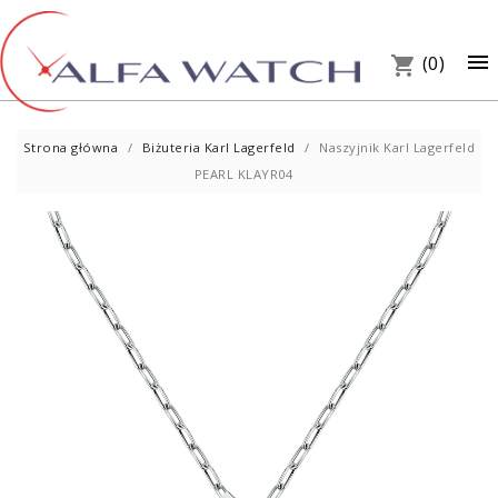
×

(0)
shopping_cart
Strona główna
Biżuteria Karl Lagerfeld
Naszyjnik Karl Lagerfeld
PEARL KLAYR04
UM
PREZ
W S
Telef