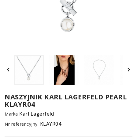
UM


SPO
ONL
Z
NASZYJNIK KARL LAGERFELD PEARL
KLAYR04
E-
serwis
Karl Lagerfeld
Marka
KLAYR04
Nr referencyjny: