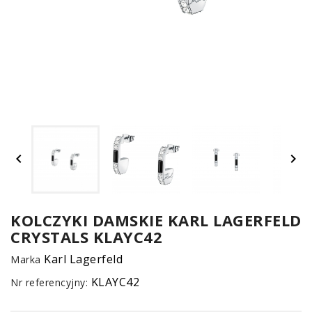
UM


SPO
ONL
Z
KOLCZYKI DAMSKIE KARL LAGERFELD
CRYSTALS KLAYC42
E-
serwis
Karl Lagerfeld
Marka
KLAYC42
Nr referencyjny: