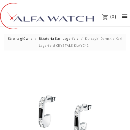
×

(0)
shopping_cart
Strona główna
Biżuteria Karl Lagerfeld
Kolczyki Damskie Karl
Lagerfeld CRYSTALS KLAYC42
UM
PREZ
W S
Telef