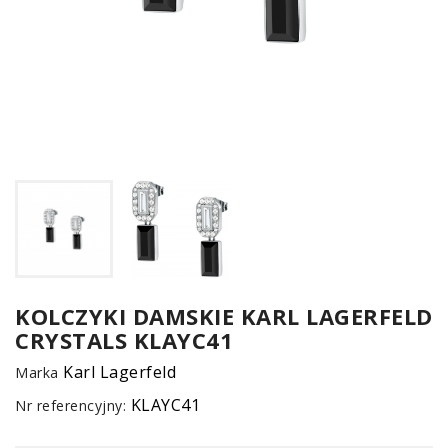
UM
SPO
ONL
Z
KOLCZYKI DAMSKIE KARL LAGERFELD
CRYSTALS KLAYC41
E-
serwis
Karl Lagerfeld
Marka
KLAYC41
Nr referencyjny: