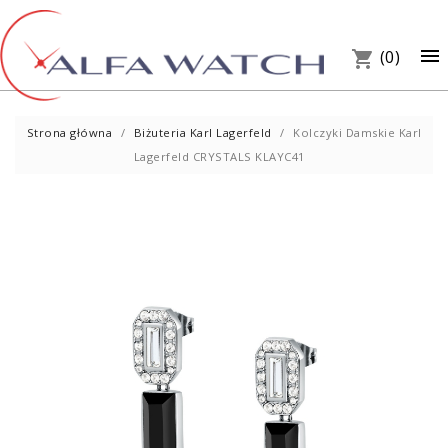
×

(0)
shopping_cart
Strona główna
Biżuteria Karl Lagerfeld
Kolczyki Damskie Karl
Lagerfeld CRYSTALS KLAYC41
UM
PREZ
W S
Telef