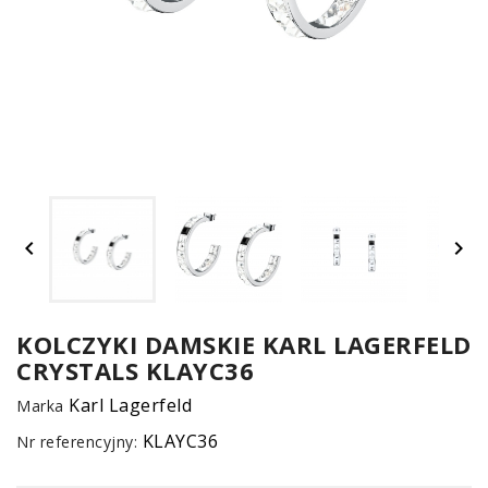
UM


SPO
ONL
Z
KOLCZYKI DAMSKIE KARL LAGERFELD
CRYSTALS KLAYC36
E-
serwis
Karl Lagerfeld
Marka
KLAYC36
Nr referencyjny: