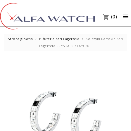
×

(0)
shopping_cart
Strona główna
Biżuteria Karl Lagerfeld
Kolczyki Damskie Karl
Lagerfeld CRYSTALS KLAYC36
UM
PREZ
W S
Telef