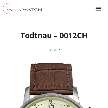
Przejdź do treści
Main Navigation
Todtnau – 0012CH
0012CH