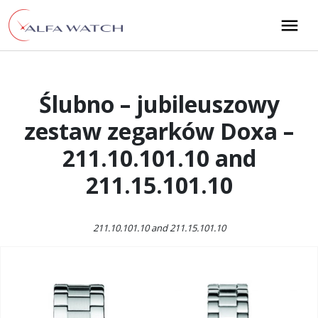
Przejdź do treści
Main Navigation
Ślubno – jubileuszowy
zestaw zegarków Doxa –
211.10.101.10 and
211.15.101.10
211.10.101.10 and 211.15.101.10