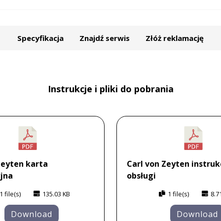
Specyfikacja
Znajdź serwis
Złóż reklamację
Instrukcje i pliki do pobrania
Zeyten karta
Carl von Zeyten instruk
jna
obsługi
1 file(s)
135.03 KB
1 file(s)
8.7
Download
Download