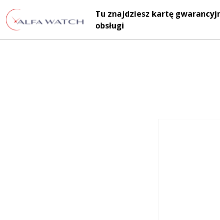
Przejdź do treści
Tu znajdziesz kartę gwarancyjn
Main Navigation
obsługi