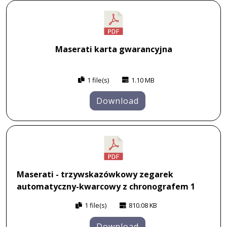
Maserati karta gwarancyjna
1 file(s)
1.10 MB
Download
Maserati - trzywskazówkowy zegarek
automatyczny-kwarcowy z chronografem 1
1 file(s)
810.08 KB
Download