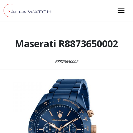
Przejdź do treści
Main Navigation
Maserati R8873650002
R8873650002