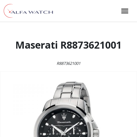
Przejdź do treści
Main Navigation
Maserati R8873621001
R8873621001