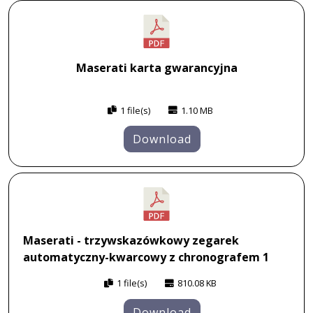
Maserati karta gwarancyjna
1 file(s)
1.10 MB
Download
Maserati - trzywskazówkowy zegarek
automatyczny-kwarcowy z chronografem 1
1 file(s)
810.08 KB
Download