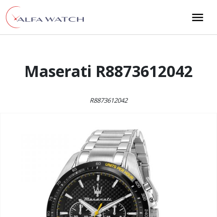
Przejdź do treści
Main Navigation
Maserati R8873612042
R8873612042