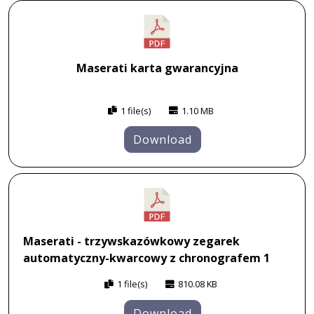
Maserati karta gwarancyjna
1 file(s)
1.10 MB
Download
Maserati - trzywskazówkowy zegarek
automatyczny-kwarcowy z chronografem 1
1 file(s)
810.08 KB
Download