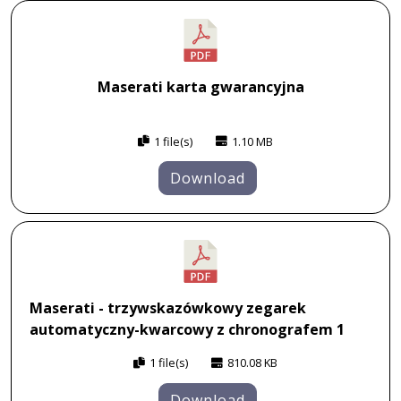
Maserati karta gwarancyjna
1 file(s)
1.10 MB
Download
Maserati - trzywskazówkowy zegarek
automatyczny-kwarcowy z chronografem 1
1 file(s)
810.08 KB
Download