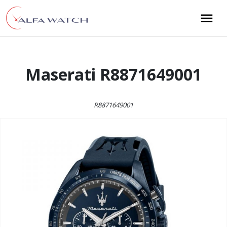
Przejdź do treści
Main Navigation
Maserati R8871649001
R8871649001