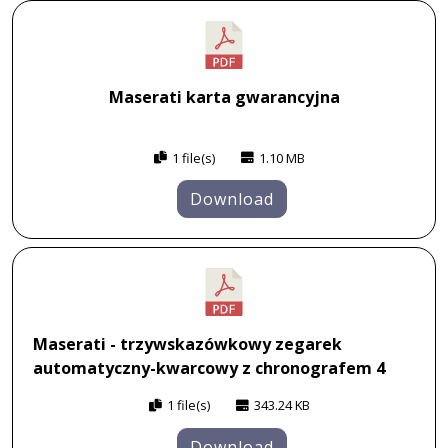
Maserati karta gwarancyjna
1 file(s)
1.10 MB
Download
Maserati - trzywskazówkowy zegarek
automatyczny-kwarcowy z chronografem 4
1 file(s)
343.24 KB
Download