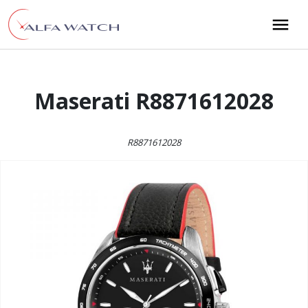
Przejdź do treści
Main Navigation
Maserati R8871612028
R8871612028