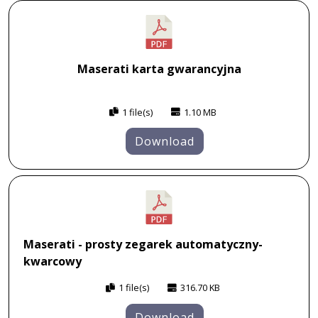
Maserati karta gwarancyjna
1 file(s)
1.10 MB
Download
Maserati - prosty zegarek automatyczny-
kwarcowy
1 file(s)
316.70 KB
Download