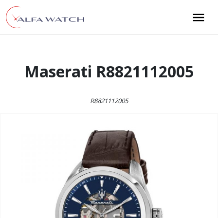
Przejdź do treści
Main Navigation
Maserati R8821112005
R8821112005