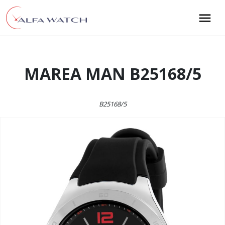
Przejdź do treści
Main Navigation
MAREA MAN B25168/5
B25168/5