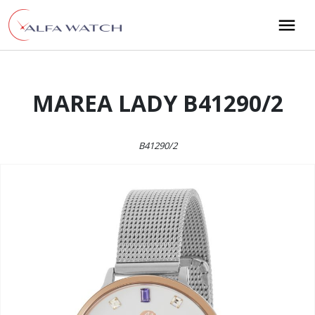
Przejdź do treści
Main Navigation
MAREA LADY B41290/2
B41290/2