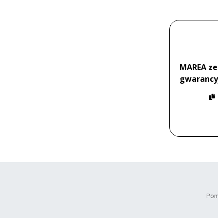
MAREA zeg
gwarancy
Pom