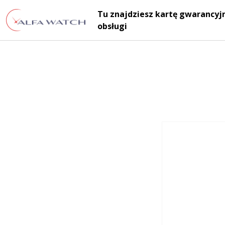
Przejdź do treści
Tu znajdziesz kartę gwarancyjn
Main Navigation
obsługi