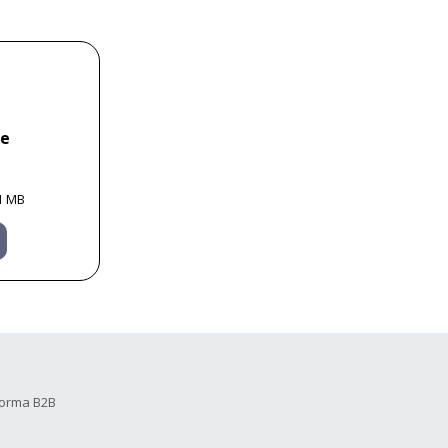
ne
1 MB
forma B2B