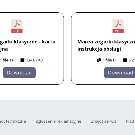
arki klasyczne - karta
Marea zegarki klasycz
jna
instrukcja obsługi
1 file(s)
134.87 KB
1 file(s)
5.2
Download
Download
oc techniczna
Zgłoszenie reklamacyjne
Znajdź serwis
Plat