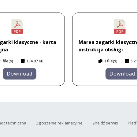
arki klasyczne - karta
Marea zegarki klasycz
jna
instrukcja obsługi
1 file(s)
134.87 KB
1 file(s)
5.2
Download
Download
oc techniczna
Zgłoszenie reklamacyjne
Znajdź serwis
Plat