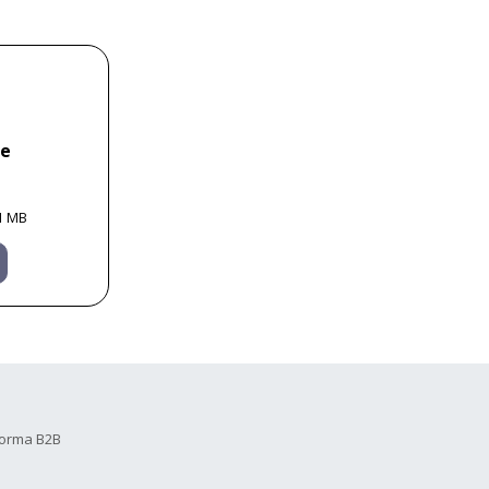
ne
1 MB
forma B2B