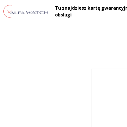
Przejdź do treści
Tu znajdziesz kartę gwarancyjn
Main Navigation
obsługi