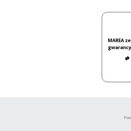
MAREA zeg
gwarancy
Pom