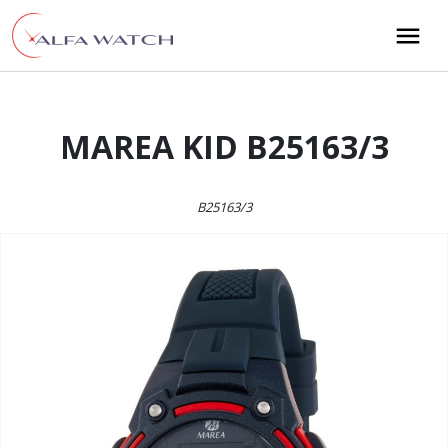
Przejdź do treści
Main Navigation
MAREA KID B25163/3
B25163/3