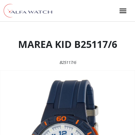
Przejdź do treści
Main Navigation
MAREA KID B25117/6
B25117/6