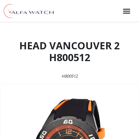
Przejdź do treści
Main Navigation
HEAD VANCOUVER 2
H800512
H800512