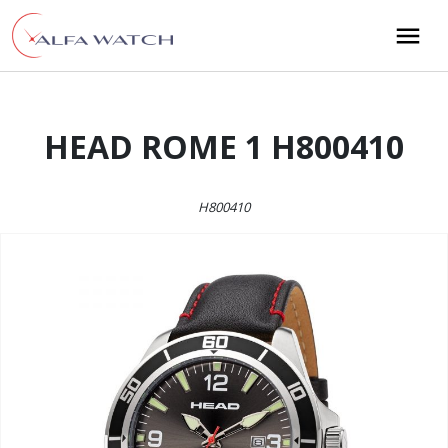
Przejdź do treści
Main Navigation
HEAD ROME 1 H800410
H800410