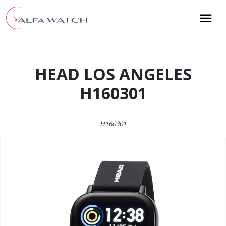
Przejdź do treści
Main Navigation
HEAD LOS ANGELES
H160301
H160301