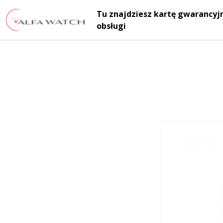
Przejdź do treści
Tu znajdziesz kartę gwarancyjn
Main Navigation
obsługi