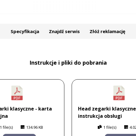
Specyfikacja
Znajdź serwis
Złóż reklamację
Instrukcje i pliki do pobrania
rki klasyczne - karta
Head zegarki klasyczne
jna
instrukcja obsługi
1 file(s)
134.96 KB
1 file(s)
4.0