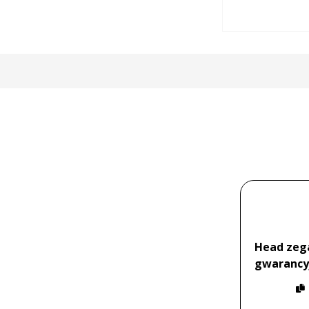
Head zega
gwarancy