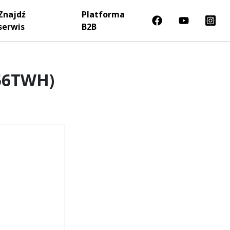
Znajdź
Platforma
serwis
B2B
156TWH)