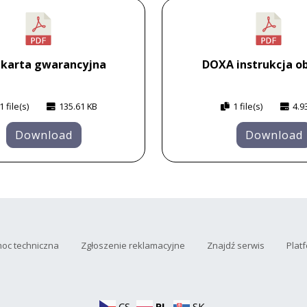
 karta gwarancyjna
DOXA instrukcja ob
1 file(s)
135.61 KB
1 file(s)
4.9
Download
Download
oc techniczna
Zgłoszenie reklamacyjne
Znajdź serwis
Plat
CS
PL
SK