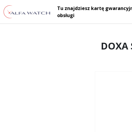
Przejdź do treści
Tu znajdziesz kartę gwarancyjn
Main Navigation
obsługi
DOXA S