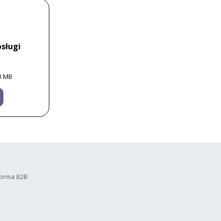
sługi
3 MB
forma B2B