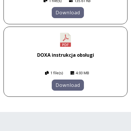
1 file(s)
135.61 KB
Download
DOXA instrukcja obsługi
1 file(s)
4.93 MB
Download