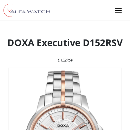
Przejdź do treści
Main Navigation
DOXA Executive D152RSV
D152RSV